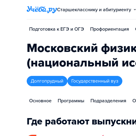
Старшекласснику и абитуриенту
Подготовка к ЕГЭ и ОГЭ
Профориентация
Московский физик
(национальный ис
Долгопрудный
Государственный вуз
Основное
Программы
Подразделения
О
Где работают выпускн